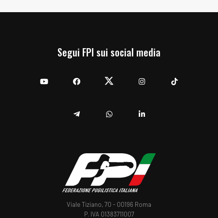
Segui FPI sui social media
YouTube
Facebook
Twitter
Instagram
TikTok
Telegram
Whatsapp
Linkedin
Viale Tiziano, 70 - 00196 Roma
P. IVA 01383711007