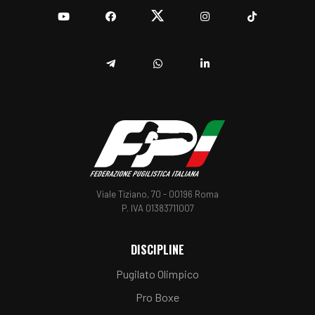
YouTube
Facebook
Twitter
Instagram
TikTok
Telegram
Whatsapp
Linkedin
Viale Tiziano, 70 - 00196 Roma
P. IVA 01383711007
DISCIPLINE
Pugilato Olimpico
Pro Boxe