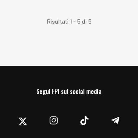
Risultati 1 - 5 di 5
Segui FPI sui social media
acebook
Twitter
Instagram
TikTok
Teleg