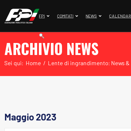
FPI
COMITATI
NEWS
CALENDAR
ARCHIVIO NEWS
Sei qui:
Home
Lente di ingrandimento: News &
Maggio 2023