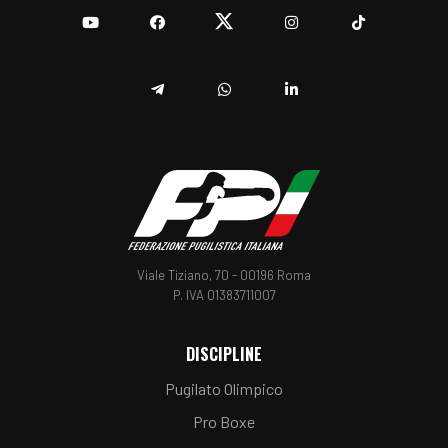
YouTube
Facebook
Twitter
Instagram
TikTok
Telegram
Whatsapp
Linkedin
Viale Tiziano, 70 - 00196 Roma
P. IVA 01383711007
DISCIPLINE
Pugilato Olimpico
Pro Boxe