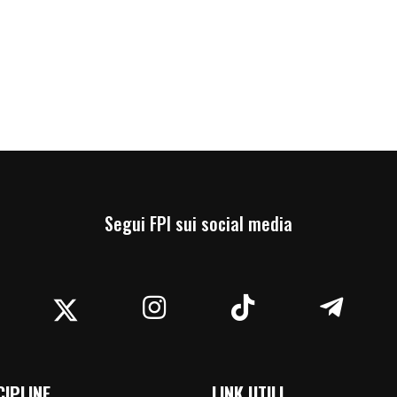
Segui FPI sui social media
acebook
Twitter
Instagram
TikTok
Teleg
CIPLINE
LINK UTILI