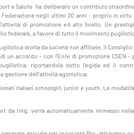
Sport e Salute ha deliberato un contributo straordinar
 Federazione negli ultimi 20 anni - proprio in virtù 
l'attività di promozione ed alto livello. Un prestig
lio federale, a favore di tutto il movimento pugilisti
 pugilistica svolta da società non affiliate, il Consigl
 di un accordo - con l'Ente di promozione CSEN - per
 pugilistica, riportandola sotto l'egida ed il cont
 gestione dell'attività agonistica;
ionati italiani schoolgirl, junior e youth. Le modalit
port da ring, verrà automaticamente immesso nella 
 generale annuale per le società Pro, attraverso cui 