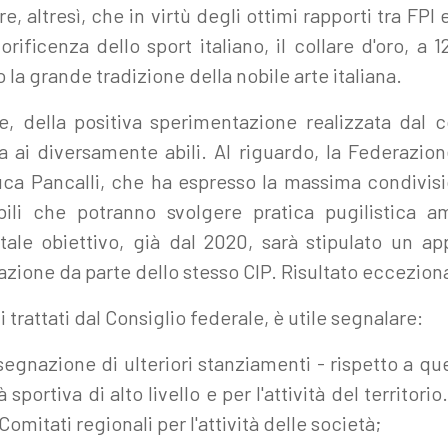
, altresì, che in virtù degli ottimi rapporti tra FPI
ificenza dello sport italiano, il collare d'oro, a 
 la grande tradizione della nobile arte italiana.
tre, della positiva sperimentazione realizzata dal
ica ai diversamente abili. Al riguardo, la Federazio
ca Pancalli, che ha espresso la massima condivisio
bili che potranno svolgere pratica pugilistica 
tale obiettivo, già dal 2020, sarà stipulato un ap
zione da parte dello stesso CIP. Risultato ecceziona
 trattati dal Consiglio federale, è utile segnalare:
assegnazione di ulteriori stanziamenti - rispetto a que
à sportiva di alto livello e per l'attività del territor
omitati regionali per l'attività delle società;