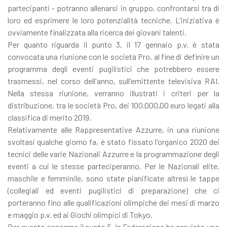
partecipanti - potranno allenarsi in gruppo, confrontarsi tra di
loro ed esprimere le loro potenzialità tecniche. L'iniziativa è
ovviamente finalizzata alla ricerca dei giovani talenti.
Per quanto riguarda il punto 3, il 17 gennaio p.v. è stata
convocata una riunione con le società Pro, al fine di definire un
programma degli eventi pugilistici che potrebbero essere
trasmessi, nel corso dell'anno, sull'emittente televisiva RAI.
Nella stessa riunione, verranno illustrati i criteri per la
distribuzione, tra le società Pro, dei 100.000,00 euro legati alla
classifica di merito 2019.
Relativamente alle Rappresentative Azzurre, in una riunione
svoltasi qualche giorno fa, è stato fissato l'organico 2020 dei
tecnici delle varie Nazionali Azzurre e la programmazione degli
eventi a cui le stesse parteciperanno. Per le Nazionali elite,
maschile e femminile, sono state pianificate altresì le tappe
(collegiali ed eventi pugilistici di preparazione) che ci
porteranno fino alle qualificazioni olimpiche dei mesi di marzo
e maggio p.v. ed ai Giochi olimpici di Tokyo.
Per quanto concerne il punto 5, la Federazione ha previsto uno