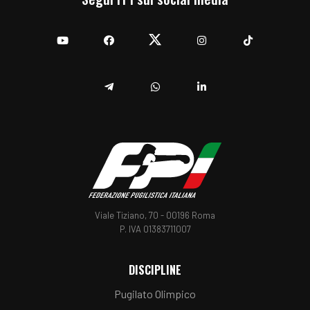
YouTube
Facebook
Twitter
Instagram
TikTok
Telegram
Whatsapp
Linkedin
Viale Tiziano, 70 - 00196 Roma
P. IVA 01383711007
DISCIPLINE
Pugilato Olimpico