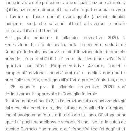
anche in vista delle prossime tappe di qualificazione olimpica;
5) il finanziamento di progetti con alto impatto sociale ovvero
a favore di fasce sociali svantaggiate (anziani, disabili,
indigenti, ecc.), che saranno attuati attraverso le nostre
società affiliate ed i tecnici.
Per quanto concerne il bilancio preventivo 2020, la
Federazione ha già delineato, nella precedente seduta del
Consiglio federale, una bozza di distribuzione delle risorse che
prevede circa 4.500.000 di euro da destinare all'attività
sportiva pugilistica (Rappresentative Azzurre, tornei e
campionati nazionali, servizi arbitrali e medici, contributi e
premi alle società, sostegno all'attività professionistica, ecc.).
Il 25 gennaio p.v., il bilancio preventivo 2020 sarà
definitivamente approvato in Consiglio federale.
Relativamente al punto 2, la Federazione sta organizzando, già
dal mese di dicembre u.s., degli stage regionali ed interregionali
che si svolgeranno in tutto il territorio italiano. Gli stage sono
aperti ai pugili schoolboys e schoolgirl che - sotto la guida del
tecnico Carmelo Mammana e dei rispettivi tecnici degli atleti