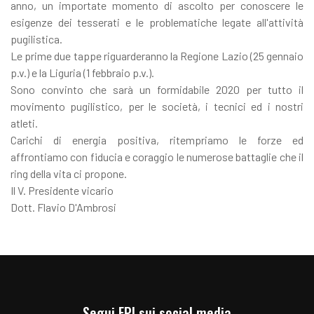
anno, un importate momento di ascolto per conoscere le
esigenze dei tesserati e le problematiche legate all'attività
pugilistica.
Le prime due tappe riguarderanno la Regione Lazio (25 gennaio
p.v.) e la Liguria (1 febbraio p.v.).
Sono convinto che sarà un formidabile 2020 per tutto il
movimento pugilistico, per le società, i tecnici ed i nostri
atleti.
Carichi di energia positiva, ritempriamo le forze ed
affrontiamo con fiducia e coraggio le numerose battaglie che il
ring della vita ci propone.
Il V. Presidente vicario
Dott. Flavio D'Ambrosi
Segui FPI sui social media