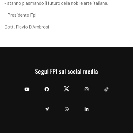
- stanno plasmando il futuro della nobile arte italiana.
Il Presidente Fpi
Dott. Flavio D'Ambrosi
Segui FPI sui social media
YouTube
Facebook
Twitter
Instagram
TikTok
Telegram
Whatsapp
Linkedin