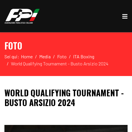
FOTO
Sei qui:
Home
Media
Foto
ITA Boxing
World Qualifying Tournament - Busto Arsizio 2024
WORLD QUALIFYING TOURNAMENT -
BUSTO ARSIZIO 2024