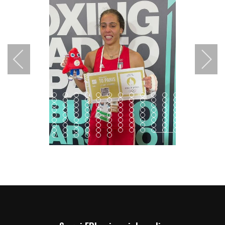
Item 0
Item 1
Item 2
Item 3
Item 4
Item 5
Item 6
Item 7
Item 8
Item 9
Item 10
Item 11
Item 12
Item 13
Item 14
Item 15
Item 16
Item 17
Item
Item 19
Item 20
Item 21
Item 22
Item 23
Item 24
Item 25
Item 26
Item 27
Item 28
Item 29
Item 30
Item 31
Item 32
Item 33
Item 34
Item 35
Item 36
Ite
Item 38
Item 39
Item 40
Item 41
Item 42
Item 43
Item 44
Item 45
Item 46
Item 47
Item 48
Item 49
Item 50
Item 51
Item 52
Item 53
Item 54
Item 55
Ite
Item 57
Item 58
Item 59
Item 60
Item 61
Item 62
Item 63
Item 64
Item 65
Item 66
Item 67
Item 68
Item 69
Item 70
Item 71
Item 72
Item 73
Item 7
Ite
Item 76
Item 77
Item 78
Item 79
Item 80
Item 81
Item 82
Item 83
Item 84
Item 85
Item 86
Item 87
Item 88
Item 89
Item 90
Item 91
Item 92
Item 93
Ite
Item 95
Item 96
Item 97
Item 98
Item 99
Item 100
Item 101
Item 102
Item 103
Item 104
Item 105
Item 106
Item 107
Item 108
Item 109
Item 110
Item 111
Item 11
Item
Item 114
Item 115
Item 116
Item 117
Item 118
Item 119
Item 120
Item 121
Item 122
Item 123
Item 124
Item 125
Item 126
Item 127
Item 128
Item 129
Item 130
Item 13
Item
Item 133
Item 134
Item 135
Item 136
Item 137
Item 138
Item 139
Item 140
Item 141
Item 142
Item 143
Item 144
Item 145
Item 146
Item 147
Item 148
Item 149
Item 15
Item
Item 152
Item 153
Item 154
Item 155
Item 156
Item 157
Item 158
Item 159
Item 160
Item 161