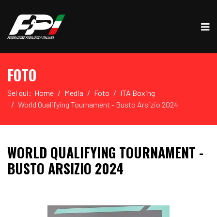
FOTO
Sei qui:
Home
Media
Foto
ITA Boxing
World Qualifying Tournament - Busto Arsizio 2024
WORLD QUALIFYING TOURNAMENT -
BUSTO ARSIZIO 2024