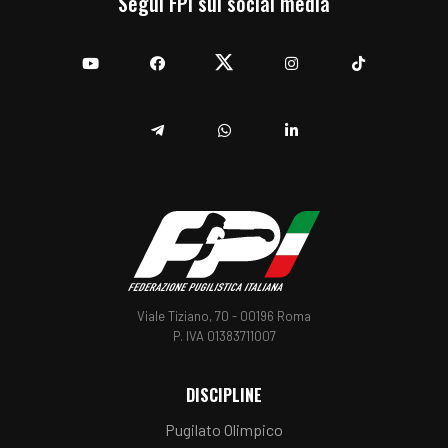
Segui FPI sui social media
YouTube
Facebook
Twitter
Instagram
TikTok
Telegram
Whatsapp
Linkedin
Viale Tiziano, 70 - 00196 Roma
P. IVA 01383711007
DISCIPLINE
Pugilato Olimpico