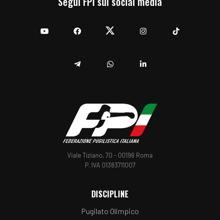
Segui FPI sui social media
YouTube
Facebook
Twitter
Instagram
TikTok
Telegram
Whatsapp
Linkedin
Viale Tiziano, 70 - 00196 Roma
P. IVA 01383711007
DISCIPLINE
Pugilato Olimpico