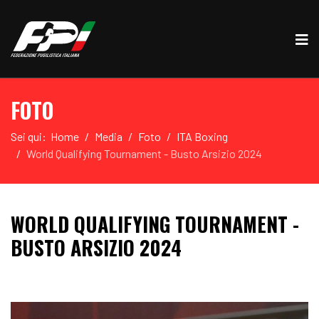
FOTO
Sei qui:
Home
Media
Foto
ITA Boxing
World Qualifying Tournament - Busto Arsizio 2024
WORLD QUALIFYING TOURNAMENT -
BUSTO ARSIZIO 2024