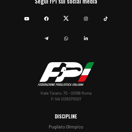
Segui FPI sui social media
YouTube
Facebook
Twitter
Instagram
TikTok
Telegram
Whatsapp
Linkedin
Viale Tiziano, 70 - 00196 Roma
P. IVA 01383711007
DISCIPLINE
Pugilato Olimpico