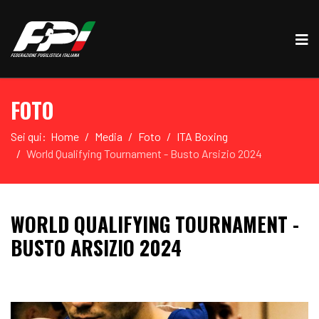
FOTO
Sei qui:
Home
Media
Foto
ITA Boxing
World Qualifying Tournament - Busto Arsizio 2024
WORLD QUALIFYING TOURNAMENT -
BUSTO ARSIZIO 2024