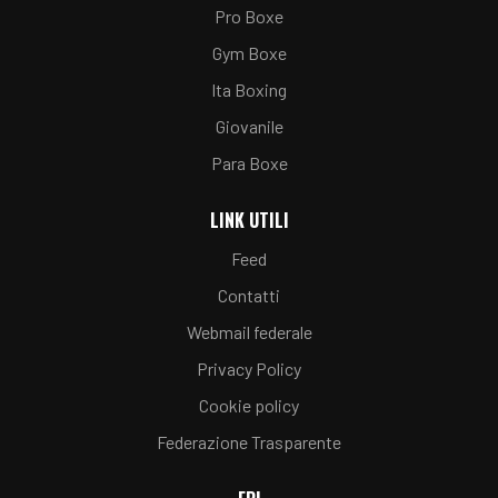
Pro Boxe
Gym Boxe
Ita Boxing
Giovanile
Para Boxe
LINK UTILI
Feed
Contatti
Webmail federale
Privacy Policy
Cookie policy
Federazione Trasparente