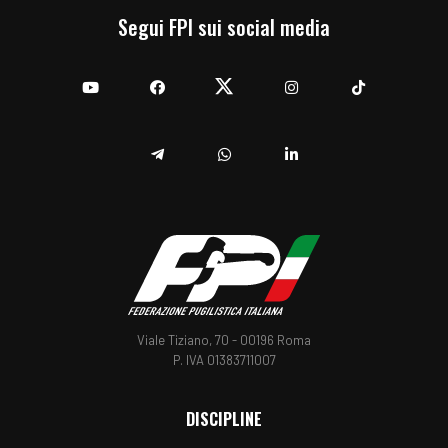
Segui FPI sui social media
YouTube
Facebook
Twitter
Instagram
TikTok
Telegram
Whatsapp
Linkedin
Viale Tiziano, 70 - 00196 Roma
P. IVA 01383711007
DISCIPLINE