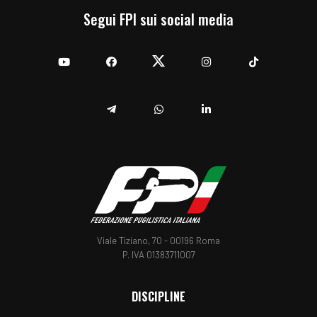
Segui FPI sui social media
YouTube
Facebook
Twitter
Instagram
TikTok
Telegram
Whatsapp
Linkedin
Viale Tiziano, 70 - 00196 Roma
P. IVA 01383711007
DISCIPLINE