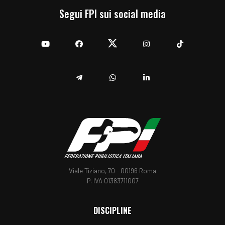
Segui FPI sui social media
YouTube
Facebook
Twitter
Instagram
TikTok
Telegram
Whatsapp
Linkedin
Viale Tiziano, 70 - 00196 Roma
P. IVA 01383711007
DISCIPLINE