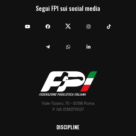
Segui FPI sui social media
YouTube
Facebook
Twitter
Instagram
TikTok
Telegram
Whatsapp
Linkedin
Viale Tiziano, 70 - 00196 Roma
P. IVA 01383711007
DISCIPLINE