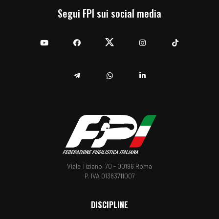
Segui FPI sui social media
YouTube
Facebook
Twitter
Instagram
TikTok
Telegram
Whatsapp
Linkedin
Viale Tiziano, 70 - 00196 Roma
P. IVA 01383711007
DISCIPLINE