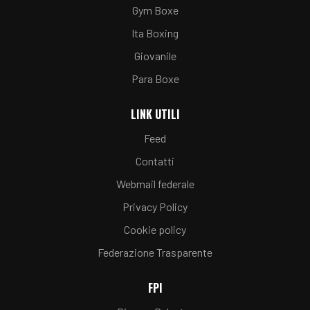
Gym Boxe
Ita Boxing
Giovanile
Para Boxe
LINK UTILI
Feed
Contatti
Webmail federale
Privacy Policy
Cookie policy
Federazione Trasparente
FPI