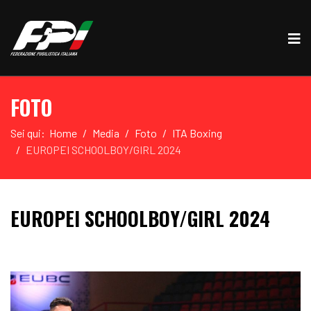
FOTO
Sei qui:
Home
Media
Foto
ITA Boxing
EUROPEI SCHOOLBOY/GIRL 2024
EUROPEI SCHOOLBOY/GIRL 2024