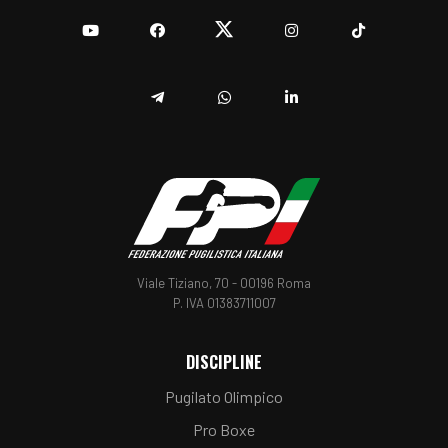
YouTube
Facebook
Twitter
Instagram
TikTok
Telegram
Whatsapp
Linkedin
Viale Tiziano, 70 - 00196 Roma
P. IVA 01383711007
DISCIPLINE
Pugilato Olimpico
Pro Boxe