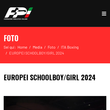
FOTO
Sei qui:
Home
Media
Foto
ITA Boxing
EUROPEI SCHOOLBOY/GIRL 2024
EUROPEI SCHOOLBOY/GIRL 2024