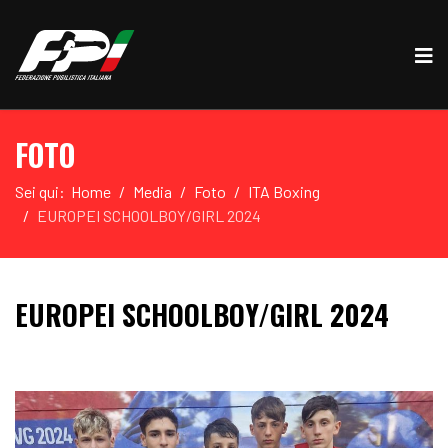
FOTO
Sei qui:
Home
Media
Foto
ITA Boxing
EUROPEI SCHOOLBOY/GIRL 2024
EUROPEI SCHOOLBOY/GIRL 2024