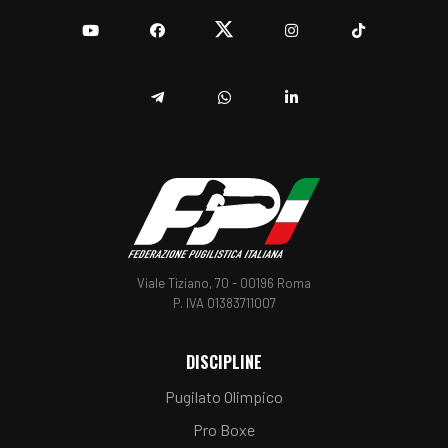
YouTube
Facebook
Twitter
Instagram
TikTok
Telegram
Whatsapp
Linkedin
Viale Tiziano, 70 - 00196 Roma
P. IVA 01383711007
DISCIPLINE
Pugilato Olimpico
Pro Boxe