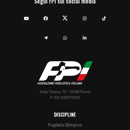
Segui FPI sui social media
YouTube
Facebook
Twitter
Instagram
TikTok
Telegram
Whatsapp
Linkedin
Viale Tiziano, 70 - 00196 Roma
P. IVA 01383711007
DISCIPLINE
Pugilato Olimpico