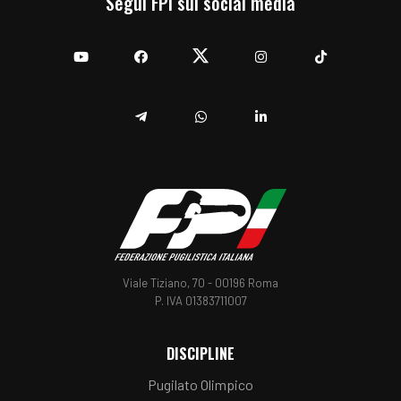
Segui FPI sui social media
YouTube
Facebook
Twitter
Instagram
TikTok
Telegram
Whatsapp
Linkedin
Viale Tiziano, 70 - 00196 Roma
P. IVA 01383711007
DISCIPLINE
Pugilato Olimpico