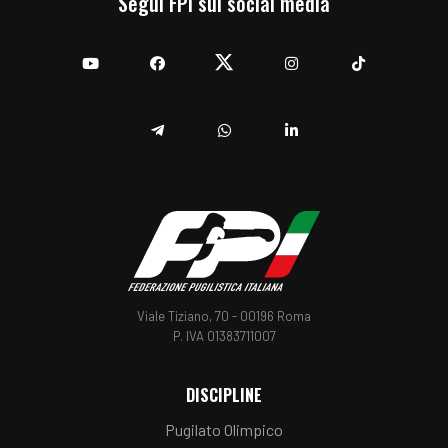
Segui FPI sui social media
YouTube
Facebook
Twitter
Instagram
TikTok
Telegram
Whatsapp
Linkedin
Viale Tiziano, 70 - 00196 Roma
P. IVA 01383711007
DISCIPLINE
Pugilato Olimpico