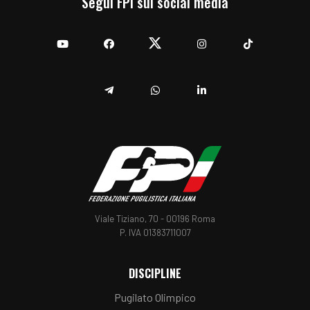
Segui FPI sui social media
YouTube
Facebook
Twitter
Instagram
TikTok
Telegram
Whatsapp
Linkedin
Viale Tiziano, 70 - 00196 Roma
P. IVA 01383711007
DISCIPLINE
Pugilato Olimpico