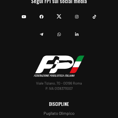
Segui FPI sui social media
YouTube
Facebook
Twitter
Instagram
TikTok
Telegram
Whatsapp
Linkedin
Viale Tiziano, 70 - 00196 Roma
P. IVA 01383711007
DISCIPLINE
Pugilato Olimpico