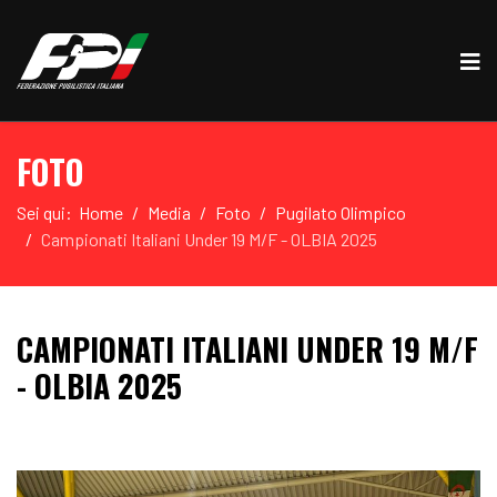
FOTO
Sei qui:
Home
Media
Foto
Pugilato Olimpico
Campionati Italiani Under 19 M/F - OLBIA 2025
CAMPIONATI ITALIANI UNDER 19 M/F
- OLBIA 2025