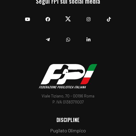
Segui FPI sui social media
YouTube
Facebook
Twitter
Instagram
TikTok
Telegram
Whatsapp
Linkedin
Viale Tiziano, 70 - 00196 Roma
P. IVA 01383711007
DISCIPLINE
Pugilato Olimpico