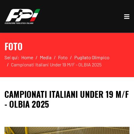
FOTO
Sei qui:
Home
Media
Foto
Pugilato Olimpico
Campionati Italiani Under 19 M/F - OLBIA 2025
CAMPIONATI ITALIANI UNDER 19 M/F
- OLBIA 2025