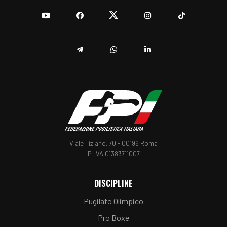
YouTube
Facebook
Twitter
Instagram
TikTok
Telegram
Whatsapp
Linkedin
Viale Tiziano, 70 - 00196 Roma
P. IVA 01383711007
DISCIPLINE
Pugilato Olimpico
Pro Boxe