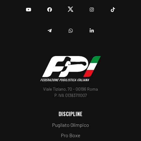
YouTube
Facebook
Twitter
Instagram
TikTok
Telegram
Whatsapp
Linkedin
Viale Tiziano, 70 - 00196 Roma
P. IVA 01383711007
DISCIPLINE
Pugilato Olimpico
Pro Boxe