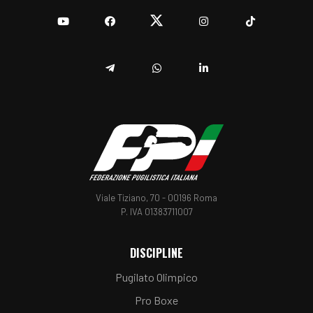
YouTube
Facebook
Twitter
Instagram
TikTok
Telegram
Whatsapp
Linkedin
Viale Tiziano, 70 - 00196 Roma
P. IVA 01383711007
DISCIPLINE
Pugilato Olimpico
Pro Boxe