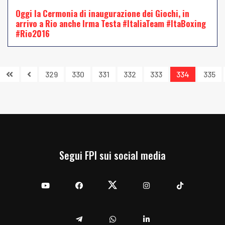
Oggi la Cermonia di inaugurazione dei Giochi, in
arrivo a Rio anche Irma Testa #ItaliaTeam #ItaBoxing
#Rio2016
329
330
331
332
333
334
335
Segui FPI sui social media
YouTube
Facebook
Twitter
Instagram
TikTok