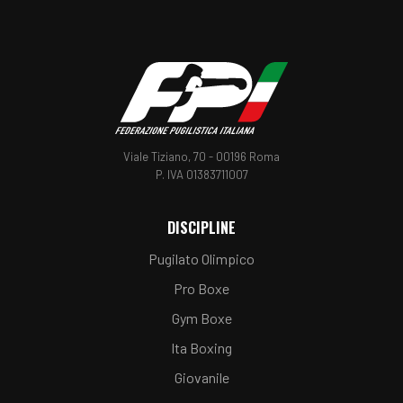
Telegram
Whatsapp
Linkedin
Viale Tiziano, 70 - 00196 Roma
P. IVA 01383711007
DISCIPLINE
Pugilato Olimpico
Pro Boxe
Gym Boxe
Ita Boxing
Giovanile