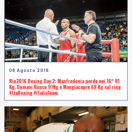
08 Agosto 2016
Rio2016 Boxing Day 2: Manfredonia perde nei 16° 81
Kg, Domani Russo 91Kg e Mangiacapre 69 Kg sul ring
#ItaBoxing #ItaliaTeam