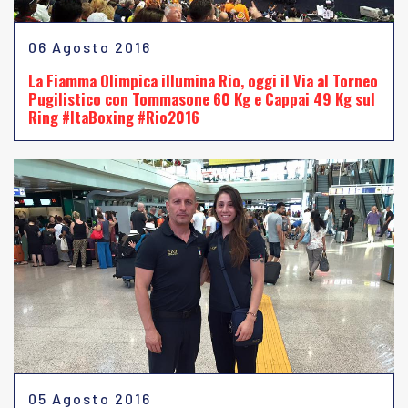
06 Agosto 2016
La Fiamma Olimpica illumina Rio, oggi il Via al Torneo
Pugilistico con Tommasone 60 Kg e Cappai 49 Kg sul
Ring #ItaBoxing #Rio2016
05 Agosto 2016