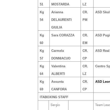
51
MOSTARDA
LZ
Kg
Arianna
CR.
ASD Skul
54
DELAURENTI
PM
GIULIA
Kg
Sara CORAZZA
CR.
ASD Pugil
60
EM
Kg
Carmela
CR.
ASD Real
57
DONNIACUO
CP
Kg
Valentina
CR.
Centro S
64
ALBERTI
LZ
Kg
Assunta
CR.
ASD Leon
69
CANFORA
CP
ITABOXING STAFF
Sergio
Team Lea