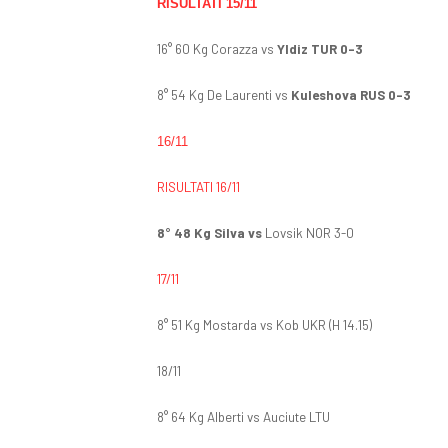
RISULTATI 15/11
16° 60 Kg Corazza vs
Yldiz TUR 0-3
8° 54 Kg De Laurenti vs
Kuleshova RUS 0-3
16/11
RISULTATI 16/11
8° 48 Kg Silva vs
Lovsik NOR 3-0
17/11
8° 51 Kg Mostarda vs Kob UKR (H 14.15)
18/11
8° 64 Kg Alberti vs Auciute LTU