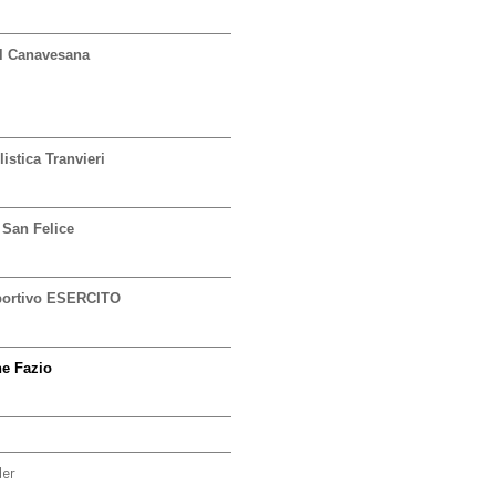
l Canavesana
istica Tranvieri
 San Felice
portivo ESERCITO
e Fazio
der