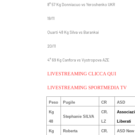
8° 57 Kg Donniacuo vs Yeroshenko UKR
19/11
Quarti 48 Kg Silva vs Barankai
20/11
4° 69 Kg Canfora vs Vystropova AZE
LIVESTREAMING CLICCA QUI
LIVESTREAMING SPORTMEDIA TV
Peso
Pugile
CR
ASD
Kg
CR.
Associazi
Stephanie SILVA
48
LZ
Liberati
Kg
Roberta
CR.
ASD New