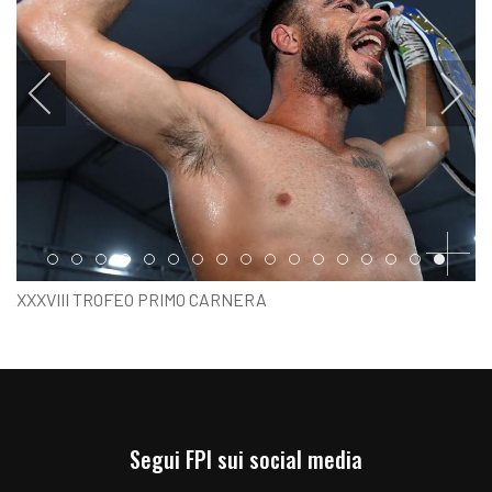
Item 0
Item 1
Item 2
Item 3
Item 4
Item 5
Item 6
Item 7
Item 8
Item 9
Item 10
Item 11
Item 12
Item 13
Item 14
Item 15
Item 1
XXXVIII TROFEO PRIMO CARNERA
MATCH TITOLO ITALIANO GALLO MANCOSU VS GRANDE
Segui FPI sui social media