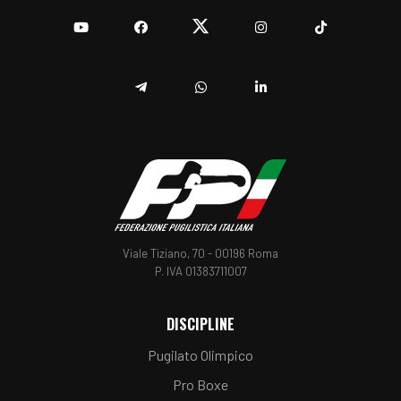
YouTube
Facebook
Twitter
Instagram
TikTok
Telegram
Whatsapp
Linkedin
Viale Tiziano, 70 - 00196 Roma
P. IVA 01383711007
DISCIPLINE
Pugilato Olimpico
Pro Boxe