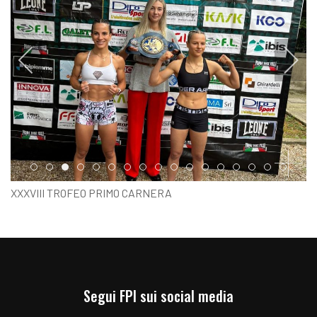
Item 0
Item 1
Item 2
Item 3
Item 4
Item 5
Item 6
Item 7
Item 8
Item 9
Item 10
Item 11
Item 12
Item 13
Item 14
Item 15
Item 1
XXXVIII TROFEO PRIMO CARNERA
PESO UFFICIALE
Segui FPI sui social media