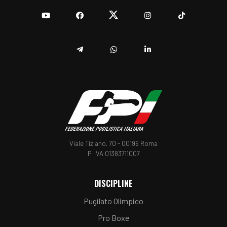
YouTube
Facebook
Twitter
Instagram
TikTok
Telegram
Whatsapp
Linkedin
Viale Tiziano, 70 - 00196 Roma
P. IVA 01383711007
DISCIPLINE
Pugilato Olimpico
Pro Boxe