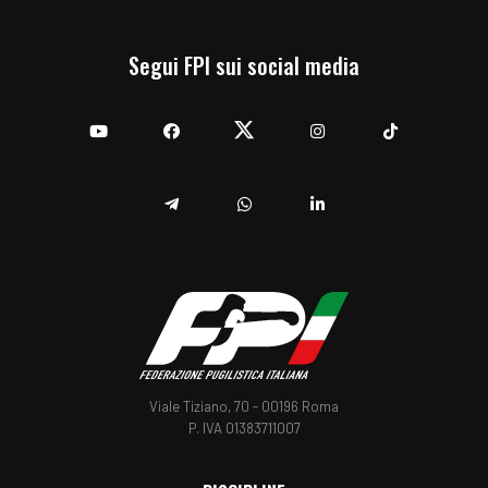
Segui FPI sui social media
YouTube
Facebook
Twitter
Instagram
TikTok
Telegram
Whatsapp
Linkedin
Viale Tiziano, 70 - 00196 Roma
P. IVA 01383711007