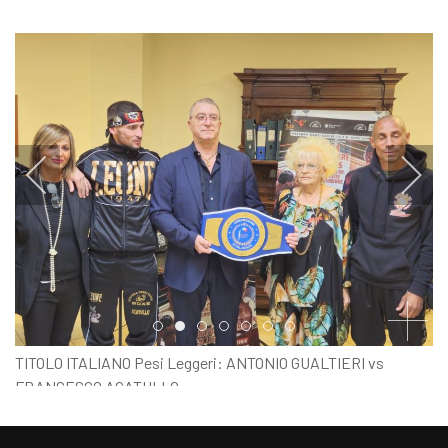
Item 0
Item 1
Item 2
Item 3
Item 4
Item 5
Item 6
TITOLO ITALIANO Pesi Leggeri: ANTONIO GUALTIERI vs
FRANCESCO ACATULLO
PESO UFFICIALE