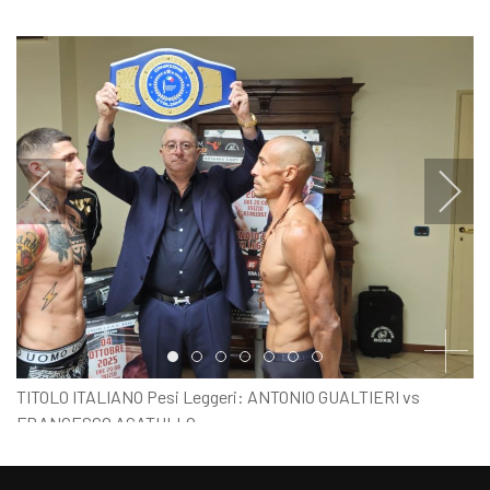
Item 0
Item 1
Item 2
Item 3
Item 4
Item 5
Item 6
TITOLO ITALIANO Pesi Leggeri: ANTONIO GUALTIERI vs
FRANCESCO ACATULLO
PESO UFFICIALE