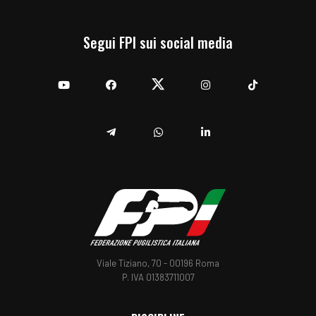
Segui FPI sui social media
YouTube
Facebook
Twitter
Instagram
TikTok
Telegram
Whatsapp
Linkedin
Viale Tiziano, 70 - 00196 Roma
P. IVA 01383711007