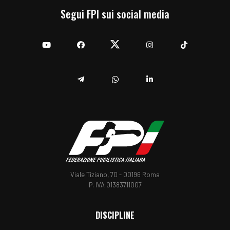
Segui FPI sui social media
YouTube
Facebook
Twitter
Instagram
TikTok
Telegram
Whatsapp
Linkedin
Viale Tiziano, 70 - 00196 Roma
P. IVA 01383711007
DISCIPLINE