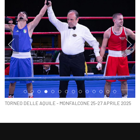
Item 0
Item 1
Item 2
Item 3
Item 4
Item 5
Item 6
Item 7
Item 8
Item 9
Item 10
Item 11
Item 12
Item 13
TORNEO DELLE AQUILE - MONFALCONE 25-27 APRILE 2025