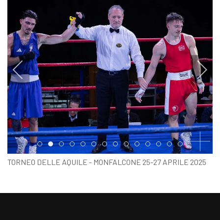
Item 0
Item 1
Item 2
Item 3
Item 4
Item 5
Item 6
Item 7
Item 8
Item 9
Item 10
Item 11
Item 12
Item 13
TORNEO DELLE AQUILE - MONFALCONE 25-27 APRILE 2025