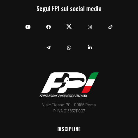
Segui FPI sui social media
YouTube
Facebook
Twitter
Instagram
TikTok
Telegram
Whatsapp
Linkedin
Viale Tiziano, 70 - 00196 Roma
P. IVA 01383711007
DISCIPLINE