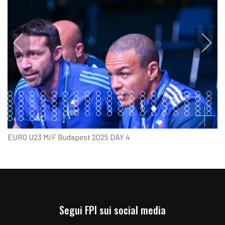
Item 0
Item 1
Item 2
Item 3
Item 4
Item 5
Item 6
Item 7
Item 8
Item 9
Item 10
Item 11
Item 12
Item 13
Item 14
Item 15
Item 16
Item 17
Item
Item 19
Item 20
Item 21
Item 22
Item 23
Item 24
Item 25
Item 26
Item 27
Item 28
Item 29
Item 30
Item 31
Item 32
Item 33
Item 34
Item 35
Item 36
Ite
Item 38
Item 39
Item 40
Item 41
Item 42
Item 43
Item 44
Item 45
Item 46
Item 47
Item 48
Item 49
Item 50
Item 51
Item 52
Item 53
Item 54
Item 55
Ite
Item 57
Item 58
Item 59
Item 60
Item 61
Item 62
Item 63
Item 64
Item 65
Item 66
Item 67
Item 68
Item 69
Item 70
Item 71
Item 72
Item 73
Item 7
Ite
Item 76
Item 77
Item 78
Item 79
Item 80
Item 81
Item 82
Item 83
Item 84
Item 85
Item 86
Item 87
Item 88
Item 89
Item 90
Item 91
Item 92
Item 93
Ite
Item 95
Item 96
Item 97
Item 98
Item 99
EURO U23 M/F Budapest 2025 DAY 4
Segui FPI sui social media