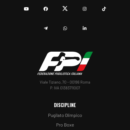
YouTube
Facebook
Twitter
Instagram
TikTok
Telegram
Whatsapp
Linkedin
Viale Tiziano, 70 - 00196 Roma
P. IVA 01383711007
DISCIPLINE
Pugilato Olimpico
Pro Boxe