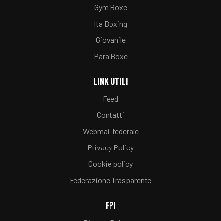
Gym Boxe
Ita Boxing
Giovanile
Para Boxe
LINK UTILI
Feed
Contatti
Webmail federale
Privacy Policy
Cookie policy
Federazione Trasparente
FPI