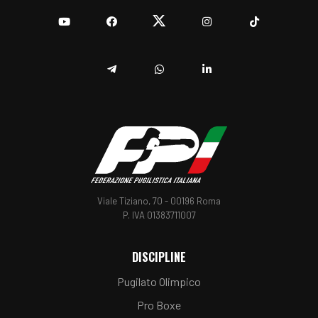
YouTube
Facebook
Twitter
Instagram
TikTok
Telegram
Whatsapp
Linkedin
Viale Tiziano, 70 - 00196 Roma
P. IVA 01383711007
DISCIPLINE
Pugilato Olimpico
Pro Boxe