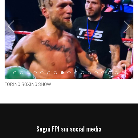
Item 0
Item 1
Item 2
Item 3
Item 4
Item 5
Item 6
Item 7
Item 8
Item 9
Item 10
Item 11
Item 12
Item 13
Item 14
Item 15
Item 1
TORINO BOXING SHOW
FRANCESCO GRANDELLI SI CONFERMA CAMPIONE WBO
INTERCON. PIUMA
Segui FPI sui social media