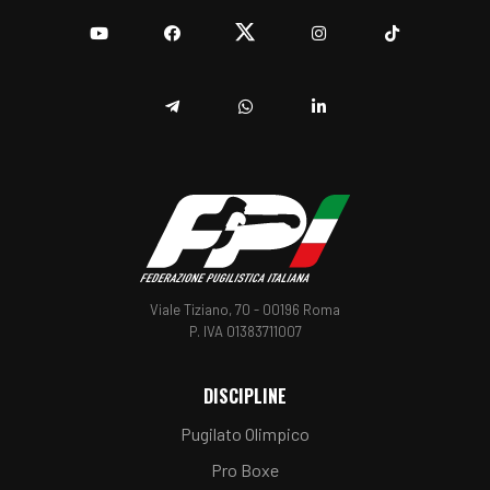
YouTube
Facebook
Twitter
Instagram
TikTok
Telegram
Whatsapp
Linkedin
Viale Tiziano, 70 - 00196 Roma
P. IVA 01383711007
DISCIPLINE
Pugilato Olimpico
Pro Boxe