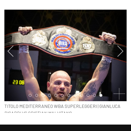
Item 0
Item 1
Item 2
Item 3
Item 4
Item 5
Item 6
Item 7
Item 8
Item 9
Item 10
Item 11
TITOLO MEDITERRANEO WBA SUPERLEGGERI | GIANLUCA
PICARDI VS CRISTIAN MALVITANO
FOTO MARCO LUONGO