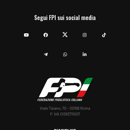
Segui FPI sui social media
YouTube
Facebook
Twitter
Instagram
TikTok
Telegram
Whatsapp
Linkedin
Viale Tiziano, 70 - 00196 Roma
P. IVA 01383711007