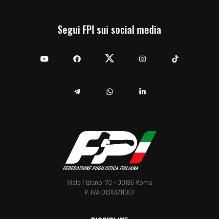
Segui FPI sui social media
YouTube
Facebook
Twitter
Instagram
TikTok
Telegram
Whatsapp
Linkedin
Viale Tiziano, 70 - 00196 Roma
P. IVA 01383711007