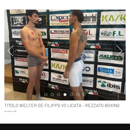
Item 0
Item 1
Item 2
Item 3
Item 4
Item 5
Item 6
TITOLO WELTER DE FILIPPO VS LICATA - REZZATO BOXING
NIGHT
PESO UFFICIALE