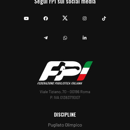
Segui FPI sui social media
YouTube
Facebook
Twitter
Instagram
TikTok
Telegram
Whatsapp
Linkedin
Viale Tiziano, 70 - 00196 Roma
P. IVA 01383711007
DISCIPLINE
Pugilato Olimpico