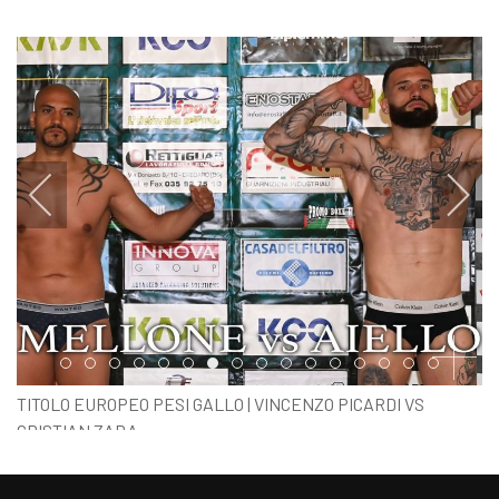
Item 0
Item 1
Item 2
Item 3
Item 4
Item 5
Item 6
Item 7
Item 8
Item 9
Item 10
Item 11
Item 12
Item 13
Item 14
Item 15
TITOLO EUROPEO PESI GALLO | VINCENZO PICARDI VS
CRISTIAN ZARA
PESO SOTTOCLOU