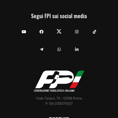
Segui FPI sui social media
YouTube
Facebook
Twitter
Instagram
TikTok
Telegram
Whatsapp
Linkedin
Viale Tiziano, 70 - 00196 Roma
P. IVA 01383711007