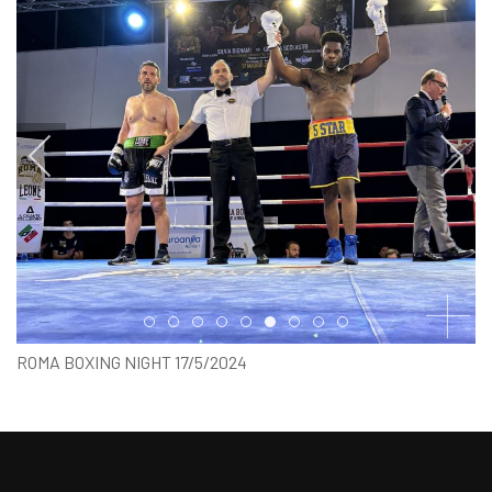
Item 0
Item 1
Item 2
Item 3
Item 4
Item 5
Item 6
Item 7
Item 8
ROMA BOXING NIGHT 17/5/2024