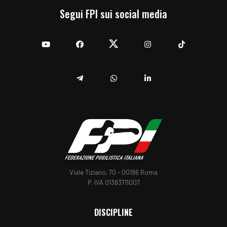
Segui FPI sui social media
YouTube
Facebook
Twitter
Instagram
TikTok
Telegram
Whatsapp
Linkedin
Viale Tiziano, 70 - 00196 Roma
P. IVA 01383711007
DISCIPLINE