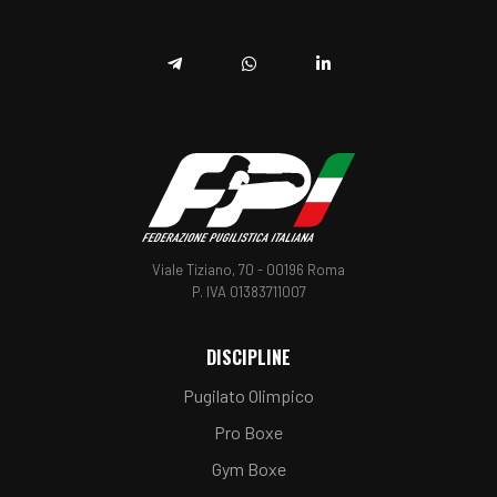
YouTube
Facebook
Twitter
Instagram
TikTok
Telegram
Whatsapp
Linkedin
Viale Tiziano, 70 - 00196 Roma
P. IVA 01383711007
DISCIPLINE
Pugilato Olimpico
Pro Boxe
Gym Boxe