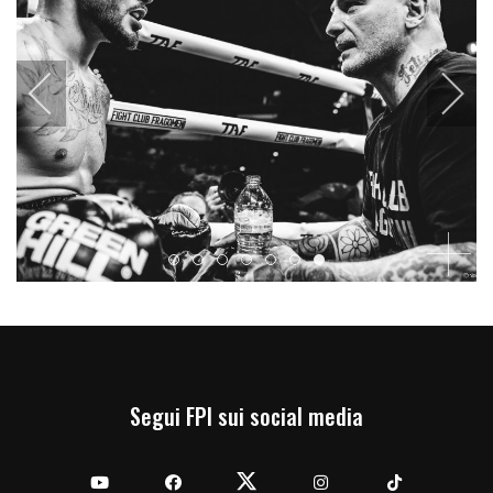
Item 0
Item 1
Item 2
Item 3
Item 4
Item 5
Item 6
Segui FPI sui social media