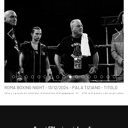
Item 0
Item 1
Item 2
Item 3
Item 4
Item 5
Item 6
Item 7
Item 8
Item 9
Item 10
Item 11
Item 12
Item 13
Item 14
Item 15
Item 1
ROMA BOXING NIGHT - 13/12/2024 - PALA TIZIANO - TITOLO
ITALIANO SUPERLEGGERI FEMMINILE : FRACASSI VS WAHBY
- FOTO RENATA ROMAGNOLI