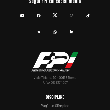
Segui FPI sui social media
YouTube
Facebook
Twitter
Instagram
TikTok
Telegram
Whatsapp
Linkedin
Viale Tiziano, 70 - 00196 Roma
P. IVA 01383711007
DISCIPLINE
Pugilato Olimpico