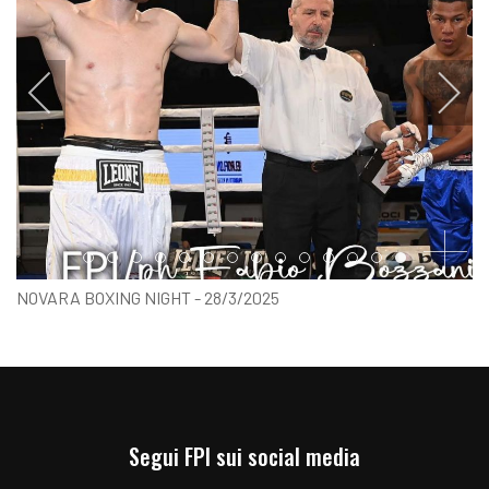
Item 0
Item 1
Item 2
Item 3
Item 4
Item 5
Item 6
Item 7
Item 8
Item 9
Item 10
Item 11
Item 12
Item 13
NOVARA BOXING NIGHT - 28/3/2025
SOTTOCLOU
Segui FPI sui social media