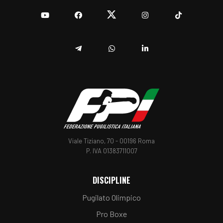
YouTube
Facebook
Twitter
Instagram
TikTok
Telegram
Whatsapp
Linkedin
Viale Tiziano, 70 - 00196 Roma
P. IVA 01383711007
DISCIPLINE
Pugilato Olimpico
Pro Boxe